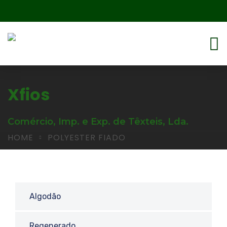
Xfios
Comércio, Imp. e Exp. de Têxteis, Lda.
HOME
POLYESTER FIADO
Algodão
Regenerado